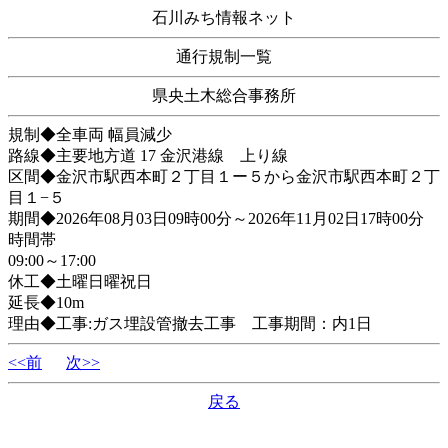
石川みち情報ネット
通行規制一覧
県央土木総合事務所
規制◆全車両 幅員減少
路線◆主要地方道 17 金沢港線 上り線
区間◆金沢市駅西本町２丁目１ー５から金沢市駅西本町２丁
目１−５
期間◆2026年08月03日09時00分～2026年11月02日17時00分
時間帯
09:00～17:00
休工◆土曜日曜祝日
延長◆10m
理由◆工事:ガス埋設管撤去工事 工事期間：内1日
<<前
次>>
戻る