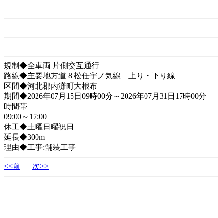
規制◆全車両 片側交互通行
路線◆主要地方道 8 松任宇ノ気線 上り・下り線
区間◆河北郡内灘町大根布
期間◆2026年07月15日09時00分～2026年07月31日17時00分
時間帯
09:00～17:00
休工◆土曜日曜祝日
延長◆300m
理由◆工事:舗装工事
<<前
次>>