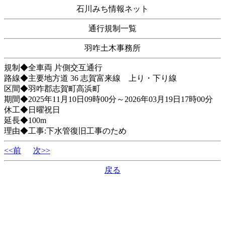
石川みち情報ネット
通行規制一覧
羽咋土木事務所
規制◆全車両 片側交互通行
路線◆主要地方道 36 志賀富来線 上り・下り線
区間◆羽咋郡志賀町高浜町
期間◆2025年11月10日09時00分～2026年03月19日17時00分
休工◆日曜祝日
延長◆100m
理由◆工事:下水管復旧工事のため
<<前
次>>
戻る