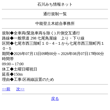
石川みち情報ネット
通行規制一覧
中能登土木総合事務所
規制◆全車両(緊急車両を除く) 片側交互通行
路線◆一般県道 298 七尾鳥屋線 上り・下り線
区間◆七尾市西三階町１０−４−１から七尾市西三階町丙１
０−５
期間◆2026年07月13日09時00分～2026年08月07日17時00分
時間帯
09:00～17:00
休工◆土曜日曜祝日
延長◆150m
理由◆工事:区画線設置のため
<<前
次>>
戻る