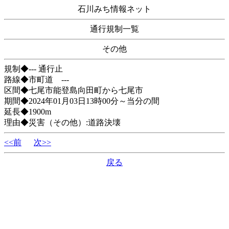
石川みち情報ネット
通行規制一覧
その他
規制◆--- 通行止
路線◆市町道 ---
区間◆七尾市能登島向田町から七尾市
期間◆2024年01月03日13時00分～当分の間
延長◆1900m
理由◆災害（その他）:道路決壊
<<前
次>>
戻る