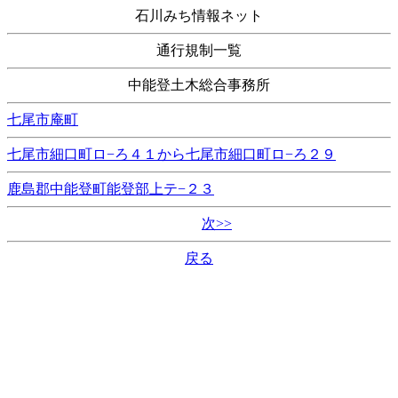
石川みち情報ネット
通行規制一覧
中能登土木総合事務所
七尾市庵町
七尾市細口町ロ−ろ４１から七尾市細口町ロ−ろ２９
鹿島郡中能登町能登部上テ−２３
次>>
戻る