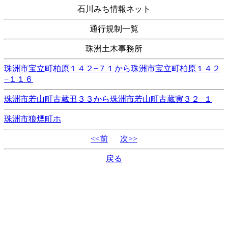
石川みち情報ネット
通行規制一覧
珠洲土木事務所
珠洲市宝立町柏原１４２−７１から珠洲市宝立町柏原１４２
−１１６
珠洲市若山町古蔵丑３３から珠洲市若山町古蔵寅３２−１
珠洲市狼煙町ホ
<<前
次>>
戻る