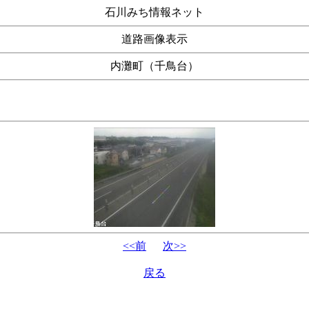
石川みち情報ネット
道路画像表示
内灘町（千鳥台）
<<前
次>>
戻る