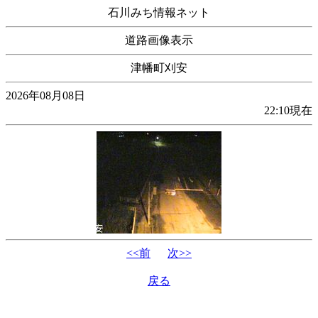
石川みち情報ネット
道路画像表示
津幡町刈安
2026年08月08日
22:10現在
<<前
次>>
戻る