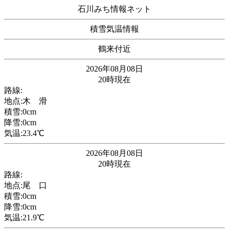
石川みち情報ネット
積雪気温情報
鶴来付近
2026年08月08日
20時現在
路線:
地点:木 滑
積雪:0cm
降雪:0cm
気温:23.4℃
2026年08月08日
20時現在
路線:
地点:尾 口
積雪:0cm
降雪:0cm
気温:21.9℃