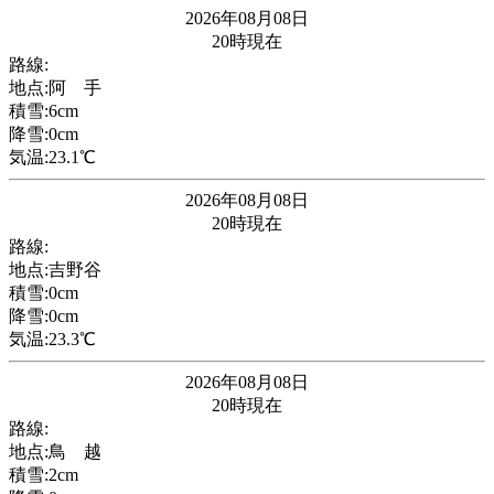
2026年08月08日
20時現在
路線:
地点:阿 手
積雪:6cm
降雪:0cm
気温:23.1℃
2026年08月08日
20時現在
路線:
地点:吉野谷
積雪:0cm
降雪:0cm
気温:23.3℃
2026年08月08日
20時現在
路線:
地点:鳥 越
積雪:2cm