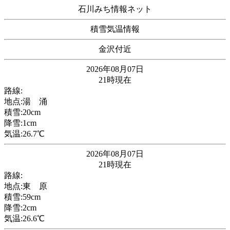
石川みち情報ネット
積雪気温情報
金沢付近
2026年08月07日
21時現在
路線:
地点:湯 涌
積雪:20cm
降雪:1cm
気温:26.7℃
2026年08月07日
21時現在
路線:
地点:東 原
積雪:59cm
降雪:2cm
気温:26.6℃