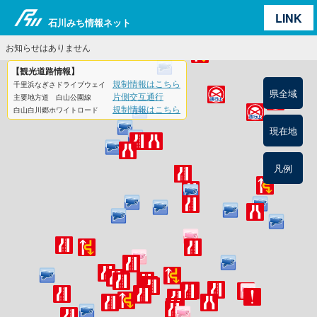
LINK
石川みち情報ネット
お知らせはありません
【観光道路情報】
規制情報はこちら
千里浜なぎさドライブウェイ
県全域
片側交互通行
主要地方道 白山公園線
規制情報はこちら
白山白川郷ホワイトロード
現在地
凡例