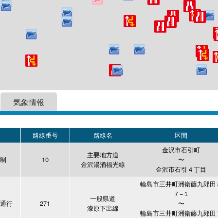
気象情報
路線番号
路線名
区間
金沢市石引町
主要地方道
制
10
〜
金沢湯涌福光線
金沢市石引４丁目
輪島市三井町洲衛藤九郎田
７−１
一般県道
通行
271
〜
漆原下出線
輪島市三井町洲衛藤九郎田