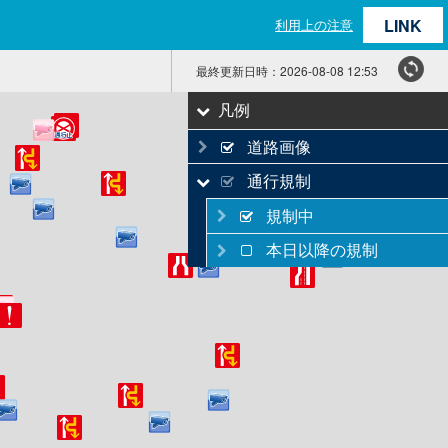
LINK
利用上の注意
最終更新日時：
2026-08-08 12:53
凡例
道路画像
通行規制
規制中
本日以降の規制