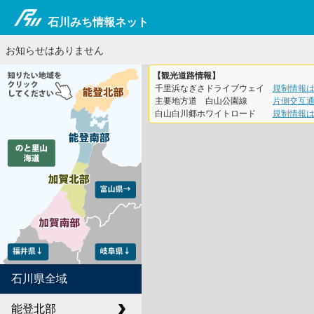
石川みち情報ネット
お知らせはありません
【観光道路情報】
千里浜なぎさドライブウェイ
規制情報
主要地方道 白山公園線
片側交互
白山白川郷ホワイトロード
規制情報
石川県全域
能登北部