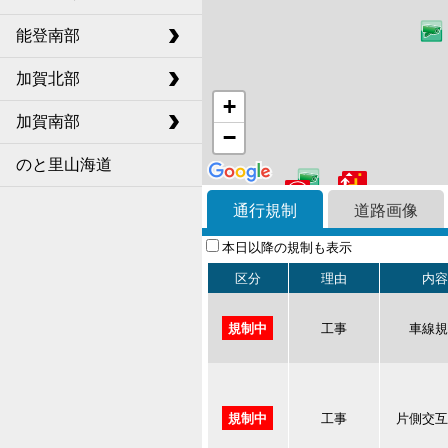
能登南部
加賀北部
+
加賀南部
−
のと里山海道
通行規制
道路画像
本日以降の規制も表示
区分
理由
内容
工事
車線規
規制中
工事
片側交互
規制中