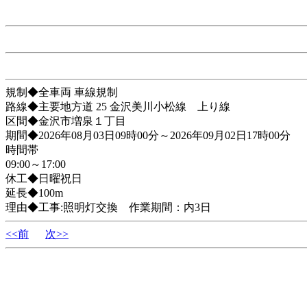
規制◆全車両 車線規制
路線◆主要地方道 25 金沢美川小松線 上り線
区間◆金沢市増泉１丁目
期間◆2026年08月03日09時00分～2026年09月02日17時00分
時間帯
09:00～17:00
休工◆日曜祝日
延長◆100m
理由◆工事:照明灯交換 作業期間：内3日
<<前
次>>