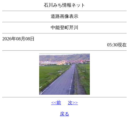
石川みち情報ネット
道路画像表示
中能登町芹川
2026年08月08日
05:30現在
<<前
次>>
戻る